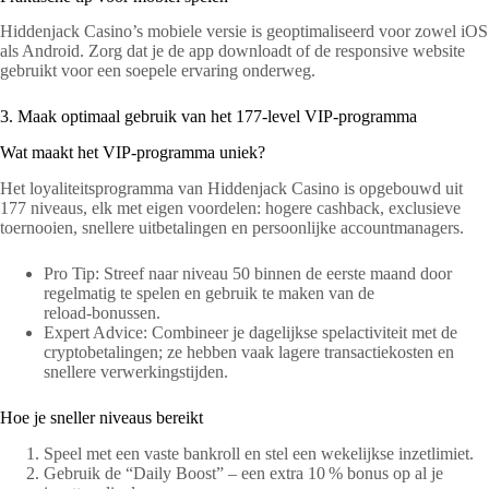
Hiddenjack Casino’s mobiele versie is geoptimaliseerd voor zowel iOS
als Android. Zorg dat je de app downloadt of de responsive website
gebruikt voor een soepele ervaring onderweg.
3. Maak optimaal gebruik van het 177‑level VIP‑programma
Wat maakt het VIP‑programma uniek?
Het loyaliteitsprogramma van Hiddenjack Casino is opgebouwd uit
177 niveaus, elk met eigen voordelen: hogere cashback, exclusieve
toernooien, snellere uitbetalingen en persoonlijke accountmanagers.
Pro Tip: Streef naar niveau 50 binnen de eerste maand door
regelmatig te spelen en gebruik te maken van de
reload‑bonussen.
Expert Advice: Combineer je dagelijkse spelactiviteit met de
cryptobetalingen; ze hebben vaak lagere transactiekosten en
snellere verwerkingstijden.
Hoe je sneller niveaus bereikt
Speel met een vaste bankroll en stel een wekelijkse inzetlimiet.
Gebruik de “Daily Boost” – een extra 10 % bonus op al je