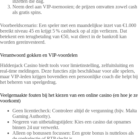
inzetten die dag.
Neem deel aan VIP‑toernooien; de prijzen omvatten zowel cash
als gratis spins.
Voorbeeldscenario: Een speler met een maandelijkse inzet van €1.000
bereikt niveau 45 en krijgt 5 % cashback op al zijn verliezen. Dat
betekent een terugbetaling van €50, wat direct in de bankroll kan
worden gereinvesteerd.
Verantwoord gokken en VIP‑voordelen
Hiddenjack Casino biedt tools voor limietinstelling, zelfuitsluiting en
real‑time meldingen. Deze functies zijn beschikbaar voor alle spelers,
maar VIP‑leden krijgen bovendien een persoonlijke coach die helpt bij
het beheren van speelgedrag.
Veelgemaakte fouten bij het kiezen van een online casino (en hoe je ze
voorkomt)
Geen licentiecheck: Controleer altijd de vergunning (bijv. Malta
Gaming Authority).
Negeren van uitbetalingstijden: Kies een casino dat opnames
binnen 24 uur verwerkt.
Alleen op bonussen focussen: Een grote bonus is nutteloos als
de spelselectie of RTP slecht is.