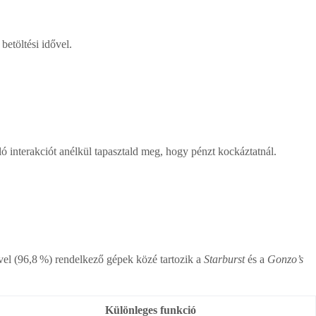
betöltési idővel.
ló interakciót anélkül tapasztald meg, hogy pénzt kockáztatnál.
el (96,8 %) rendelkező gépek közé tartozik a
Starburst
és a
Gonzo’s
Különleges funkció