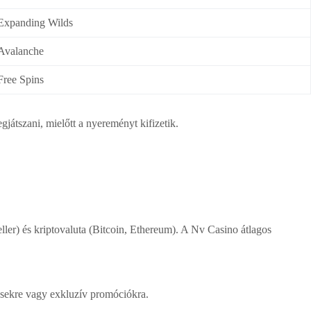
Expanding Wilds
Avalanche
Free Spins
játszani, mielőtt a nyereményt kifizetik.
teller) és kriptovaluta (Bitcoin, Ethereum). A Nv Casino átlagos
ésekre vagy exkluzív promóciókra.