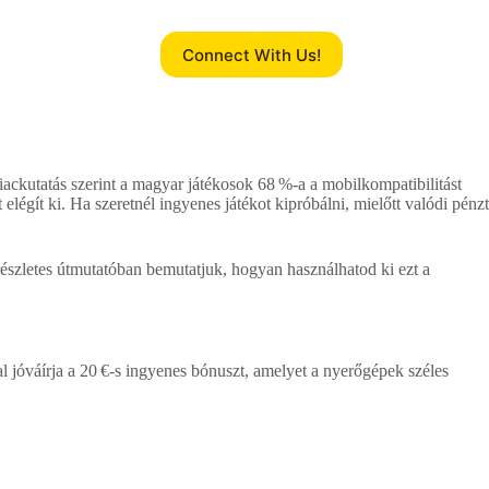
Connect With Us!
piackutatás szerint a magyar játékosok 68 %‑a a mobilkompatibilitást
elégít ki. Ha szeretnél ingyenes játékot kipróbálni, mielőtt valódi pénzt
 részletes útmutatóban bemutatjuk, hogyan használhatod ki ezt a
 jóváírja a 20 €-s ingyenes bónuszt, amelyet a nyerőgépek széles