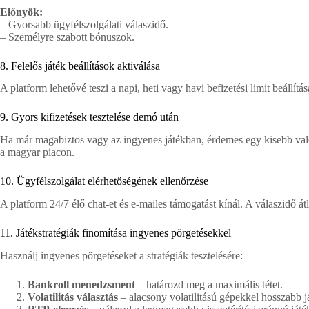
Előnyök:
– Gyorsabb ügyfélszolgálati válaszidő.
– Személyre szabott bónuszok.
8. Felelős játék beállítások aktiválása
A platform lehetővé teszi a napi, heti vagy havi befizetési limit beállít
9. Gyors kifizetések tesztelése demó után
Ha már magabiztos vagy az ingyenes játékban, érdemes egy kisebb valós
a magyar piacon.
10. Ügyfélszolgálat elérhetőségének ellenőrzése
A platform 24/7 élő chat-et és e‑mailes támogatást kínál. A válaszidő át
11. Játékstratégiák finomítása ingyenes pörgetésekkel
Használj ingyenes pörgetéseket a stratégiák tesztelésére:
Bankroll menedzsment
– határozd meg a maximális tétet.
Volatilitás választás
– alacsony volatilitású gépekkel hosszabb já