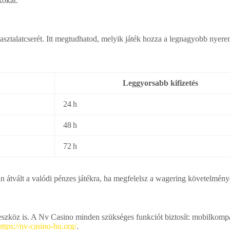
kokat.
pasztalatcserét. Itt megtudhatod, melyik játék hozza a legnagyobb nye
Leggyorsabb kifizetés
24 h
48 h
72 h
n átvált a valódi pénzes játékra, ha megfelelsz a wagering követelmény
zköz is. A Nv Casino minden szükséges funkciót biztosít: mobilkompati
https://nv-casino-hu.org/
.