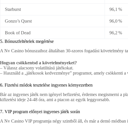
Starburst
96,1 %
Gonzo’s Quest
96,0 %
Book of Dead
96,2 %
5. Bónuszfeltételek megértése
A Nv Casino bónuszaihoz általában 30‑szoros fogadási követelmény tarto
Hogyan csökkentsd a követelményeket?
– Válassz alacsony volatilitású játékokat.
– Használd a „játékosok kedvezménye” programot, amely csökkenti a 
6. Fizetési módok tesztelése ingyenes környezetben
Bár az ingyenes játék nem igényel befizetést, érdemes megismerni a platf
kifizetési ideje 24‑48 óra, ami a piacon az egyik leggyorsabb.
7. VIP program előnyei ingyenes játék során
A Nv Casino VIP programja négy szintből áll, és már a demó módban is