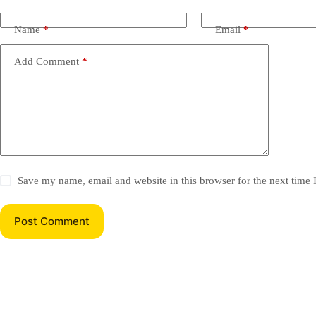
Name
*
Email
*
Add Comment
*
Save my name, email and website in this browser for the next time
Post Comment