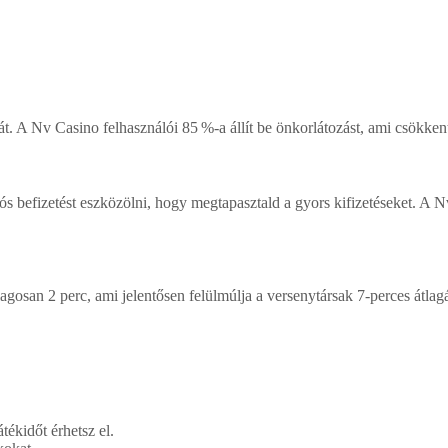
ását. A Nv Casino felhasználói 85 %‑a állít be önkorlátozást, ami csökken
 befizetést eszközölni, hogy megtapasztald a gyors kifizetéseket. A N
lagosan 2 perc, ami jelentősen felülmúlja a versenytársak 7‑perces átlagá
tékidőt érhetsz el.