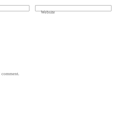
Website
 I comment.