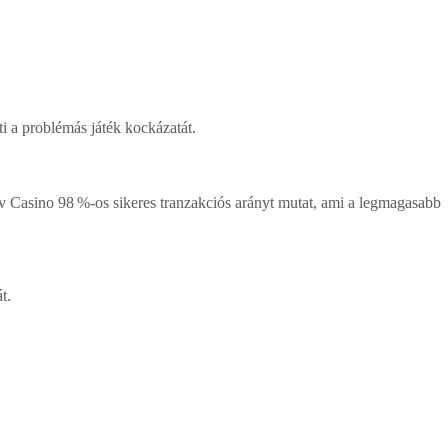
ti a problémás játék kockázatát.
v Casino 98 %‑os sikeres tranzakciós arányt mutat, ami a legmagasabb
t.